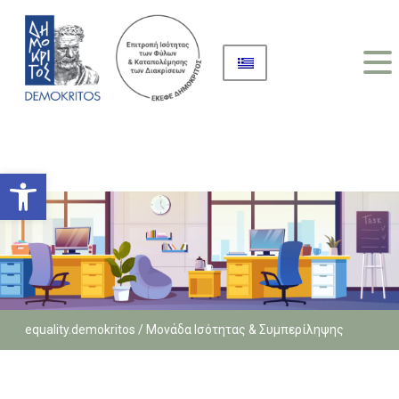
Open toolbar
equality.demokritos
/ Μονάδα Ισότητας & Συμπερίληψης