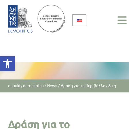
Open toolbar
equality.demokritos
/
News /
Δράση για το Περιβάλλον & τη
Βιωσιμότητα | “Περπατάμε και συζητάμε για το περιβάλλον
στον Δημόκριτο”
Δράση για το