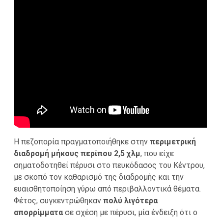
Η πεζοπορία πραγματοποιήθηκε στην
περιμετρική
διαδρομή μήκους περίπου 2,5 χλμ
, που είχε
σηματοδοτηθεί πέρυσι στο πευκόδασος του Κέντρου,
με σκοπό τον καθαρισμό της διαδρομής και την
ευαισθητοποίηση γύρω από περιβαλλοντικά θέματα.
Φέτος, συγκεντρώθηκαν
πολύ λιγότερα
απορρίμματα
σε σχέση με πέρυσι, μία ένδειξη ότι ο